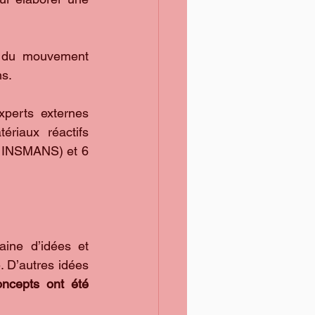
 du mouvement 
ns.
perts externes 
riaux réactifs 
, INSMANS) et 6 
ine d’idées et 
 D’autres idées 
oncepts ont été 