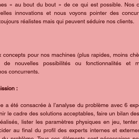
es « au bout du bout » de ce qui est possible. Nos cli
lles innovations et nous voyons pointer des concur
oujours réalistes mais qui peuvent séduire nos clients. 
 concepts pour nos machines (plus rapides, moins chère
 de nouvelles possibilités ou fonctionnalités et mai
nos concurrents.
ssion :
e a été consacrée à l’analyse du problème avec 6 exper
inir le cadre des solutions acceptables, faire un bilan d
éalisés, lister les paramètres physiques en jeu, tenter
cider au final du profil des experts internes et externes
on du problème. Tous ces éléments sont nécessaires pou