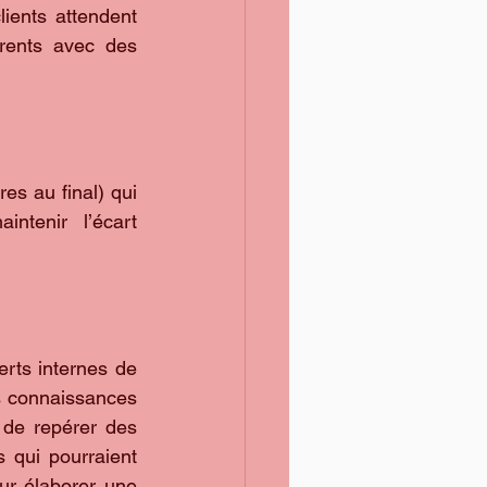
ents attendent 
rents avec des 
s au final) qui 
ntenir l’écart 
ts internes de 
es connaissances 
 de repérer des 
 qui pourraient 
r élaborer une 