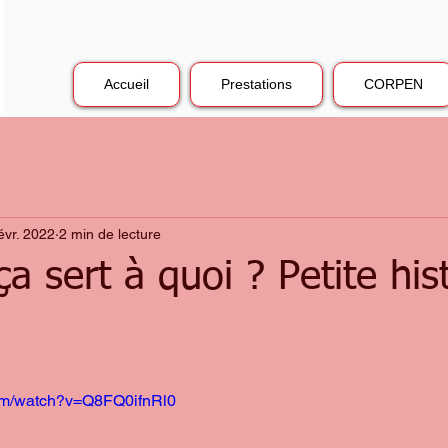
Accueil
Prestations
CORPEN
évr. 2022
2 min de lecture
ça sert à quoi ? Petite his
com/watch?v=Q8FQ0ifnRl0