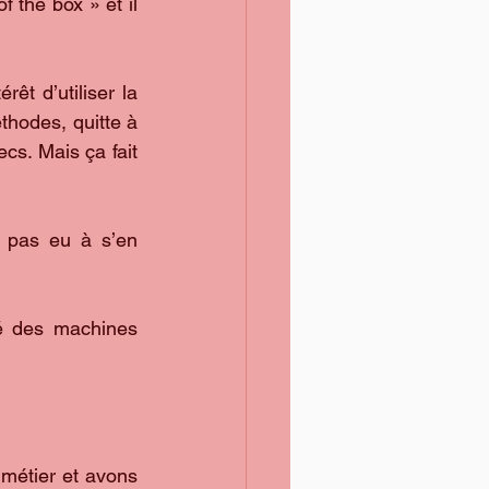
the box » et il 
êt d’utiliser la 
thodes, quitte à 
s. Mais ça fait 
 pas eu à s’en 
é des machines 
métier et avons 