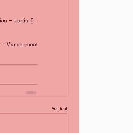
n – partie 6 : 
n – Management 
Voir tout