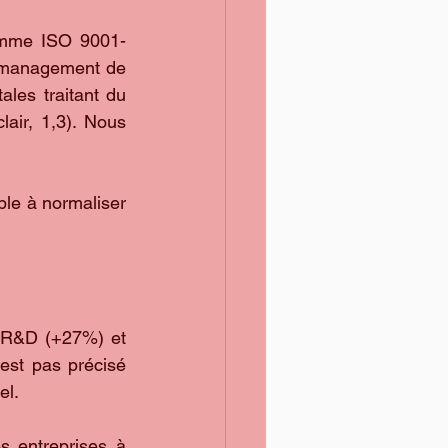
comme ISO 9001-
 management de 
ales traitant du 
air, 1,3). Nous 
ble à normaliser 
 R&D (+27%) et 
est pas précisé 
el.
es entreprises à 