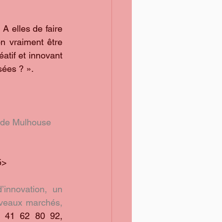
A elles de faire 
n vraiment être 
tif et innovant 
sées ? ».
 de Mulhouse 
5>
innovation, un 
veaux marchés, 
 41 62 80 92, 