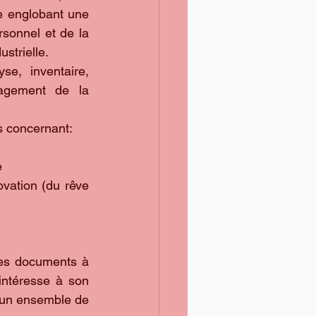
e englobant une 
sonnel et de la 
strielle.  
e, inventaire, 
agement de la 
 concernant:   
  
vation (du rêve 
des documents à 
intéresse à son 
 un ensemble de 